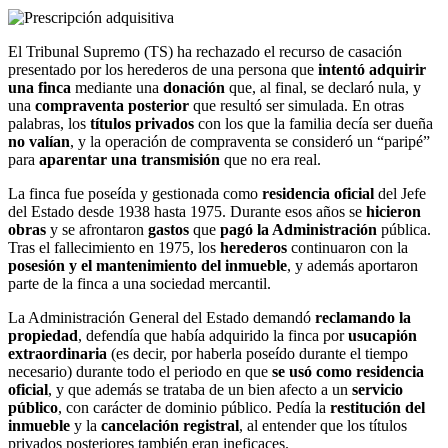
El Tribunal Supremo (TS) ha rechazado el recurso de casación
presentado por los herederos de una persona que
intentó adquirir
una finca
mediante una
donación
que, al final, se declaró nula, y
una
compraventa posterior
que resultó ser simulada. En otras
palabras, los
títulos privados
con los que la familia decía ser dueña
no valían
, y la operación de compraventa se consideró un “paripé”
para
aparentar una transmisión
que no era real.
La finca fue poseída y gestionada como
residencia oficial
del Jefe
del Estado desde 1938 hasta 1975. Durante esos años se
hicieron
obras
y se afrontaron
gastos
que
pagó la Administración
pública.
Tras el fallecimiento en 1975, los
herederos
continuaron con la
posesión y el mantenimiento del inmueble
, y además aportaron
parte de la finca a una sociedad mercantil.
La Administración General del Estado demandó
reclamando la
propiedad
, defendía que había adquirido la finca por
usucapión
extraordinaria
(es decir, por haberla poseído durante el tiempo
necesario) durante todo el periodo en que
se usó como residencia
oficial
, y que además se trataba de un bien afecto a un
servicio
público
, con carácter de dominio público. Pedía la
restitución del
inmueble
y la
cancelación registral
, al entender que los títulos
privados posteriores también eran ineficaces.