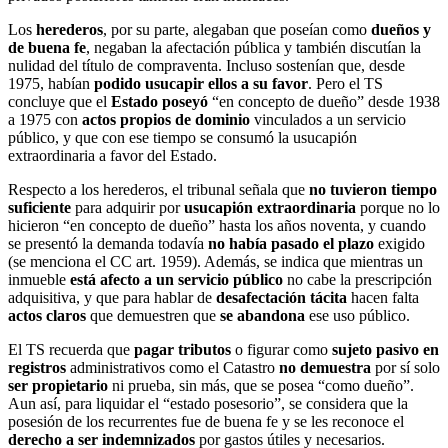
Los
herederos
, por su parte, alegaban que poseían como
dueños y
de buena fe
, negaban la afectación pública y también discutían la
nulidad del título de compraventa. Incluso sostenían que, desde
1975, habían
podido usucapir ellos a su favor
. Pero el TS
concluye que el
Estado poseyó
“en concepto de dueño” desde 1938
a 1975 con
actos propios de dominio
vinculados a un servicio
público, y que con ese tiempo se consumó la usucapión
extraordinaria a favor del Estado.
Respecto a los herederos, el tribunal señala que
no tuvieron tiempo
suficiente
para adquirir por
usucapión extraordinaria
porque no lo
hicieron “en concepto de dueño” hasta los años noventa, y cuando
se presentó la demanda todavía
no había pasado el plazo
exigido
(se menciona el CC art. 1959). Además, se indica que mientras un
inmueble
está afecto a un servicio público
no cabe la prescripción
adquisitiva, y que para hablar de
desafectación tácita
hacen falta
actos claros
que demuestren que
se abandona
ese uso público.
El TS recuerda que
pagar tributos
o figurar como
sujeto pasivo en
registros
administrativos como el Catastro
no demuestra
por sí solo
ser propietario
ni prueba, sin más, que se posea “como dueño”.
Aun así, para liquidar el “estado posesorio”, se considera que la
posesión de los recurrentes fue de buena fe y se les reconoce el
derecho a ser indemnizados
por gastos útiles y necesarios.